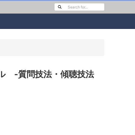
ン
ル -質問技法・傾聴技法