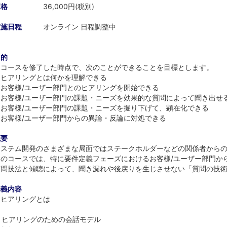
価格
36,000円(税別)
実施日程
オンライン 日程調整中
目的
当コースを修了した時点で、次のことができることを目標とします。
・ヒアリングとは何かを理解できる
・お客様/ユーザー部門とのヒアリングを開始できる
・お客様/ユーザー部門の課題・ニーズを効果的な質問によって聞き出せ
・お客様/ユーザー部門の課題・ニーズを掘り下げて、顕在化できる
・お客様/ユーザー部門からの異論・反論に対処できる
概要
システム開発のさまざまな局面ではステークホルダーなどの関係者から
このコースでは、特に要件定義フェーズにおけるお客様/ユーザー部門から
質問技法と傾聴によって、聞き漏れや後戻りを生じさせない「質問の技
講義内容
. ヒアリングとは
. ヒアリングのための会話モデル