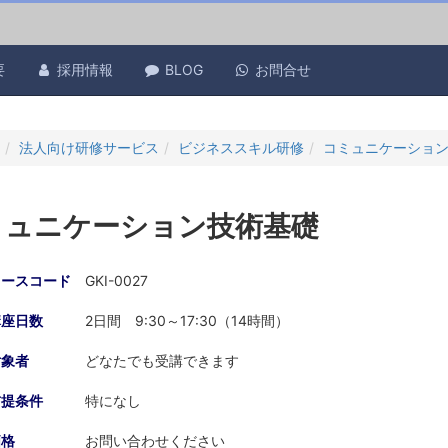
要
採用情報
BLOG
お問合せ
法人向け研修サービス
ビジネススキル研修
コミュニケーショ
ミュニケーション技術基礎
コースコード
GKI-0027
講座日数
2日間 9:30～17:30（14時間）
対象者
どなたでも受講できます
前提条件
特になし
価格
お問い合わせください