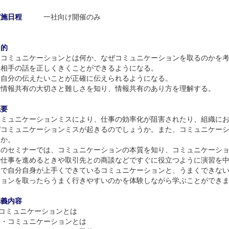
実施日程
一社向け開催のみ
目的
・コミュニケーションとは何か、なぜコミュニケーションを取るのかを
・相手の話を正しくきくことができるようになる。
・自分の伝えたいことが正確に伝えられるようになる。
・情報共有の大切さと難しさを知り、情報共有のあり方を理解する。
概要
コミュニケーションミスにより、仕事の効率化が阻害されたり、組織に
ぜコミュニケーションミスが起きるのでしょうか。また、コミュニケー
うか。
このセミナーでは、コミュニケーションの本質を知り、コミュニケーシ
で仕事を進めるときや取引先との商談などですぐに役立つように演習を
とで自分自身が上手くできているコミュニケーションと、うまくできな
ションを取ったらうまく行きやすいのかを体験しながら学ぶことができ
講義内容
.コミュニケーションとは
・コミュニケーションとは