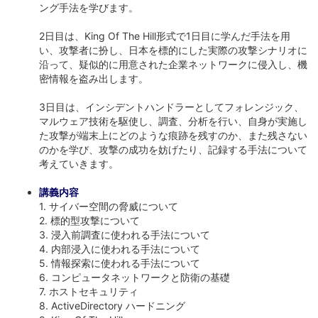
ング手法を学びます。
2日目は、King Of The Hill形式で1日目に学んだ手法を用
い、攻撃者に扮し、日本を標的にした実際の攻撃シナリオに
沿って、疑似的に用意された企業ネットワークに侵入し、機
密情報を盗み出します。
3日目は、インシデントハンドラーとしてフォレンジック、
マルウェア技術を駆使し、調査、分析を行い、自身が実施し
た攻撃が端末上にどのような痕跡を残すのか、また残さない
のかを学び、攻撃の成功を妨げたり、記録する手法について
考えていきます。
講義内容
1. サイバー空間の脅威について
2. 標的型攻撃について
3. 浸入前調査に使われる手法について
4. 内部浸入に使われる手法について
5. 情報探索に使われる手法について
6. コンピュータネットワークと防衛の基礎
7. ホストセキュリティ
8. ActiveDirectory ハードニング