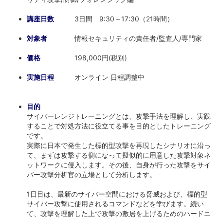
講座日数
3日間 9:30～17:30（21時間）
対象者
情報セキュリティの責任者/監査人/専門家
価格
198,000円(税別)
実施日程
オンライン 日程調整中
目的
サイバーレンジトレーニングとは、攻撃手法を理解し、実践
することで対処方法に役立てる事を目的としたトレーニング
です。
実際に日本で発生した標的型攻撃を再現したシナリオに沿っ
て、まずは攻撃する側になって擬似的に用意した攻撃対象ネ
ットワークに侵入します。その後、自身が行った攻撃をサイ
バー攻撃分析官の立場として分析します。
1日目は、最新のサイバー空間における脅威および、標的型
サイバー攻撃に使用されるコマンドなどを学びます。続い
て、攻撃を理解した上で攻撃の敷居を上げるためのハードニ