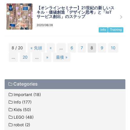
【オンラインセミナー】21世紀の新しいス
キル・価値創造「デザイン思考」と「IoT
サービス創出」のステップ
2020/08/28
Info
Training
8 / 20
« 先頭
«
...
6
7
8
9
10
...
20
...
»
最後 »
Categories
Important (18)
Info (177)
Kids (50)
LEGO (48)
robot (2)