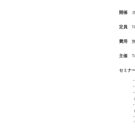
開催
定員
費用
主催
T
セミナ
（