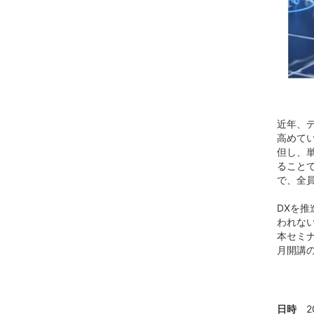
近年、
高めて
但し、
ること
で、全
DXを推
われな
本セミ
月開講
日時
2