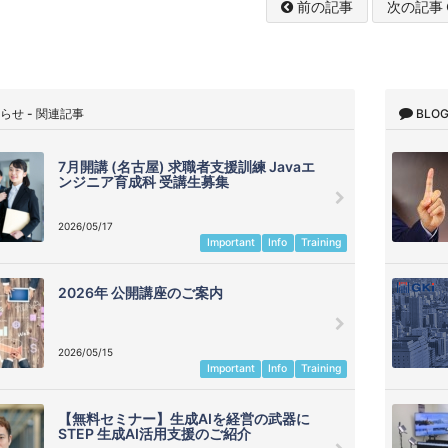
前の記事
次の記事
らせ - 関連記事
BLO
7月開講 (名古屋) 求職者支援訓練 Javaエ
ンジニア育成科 受講生募集
2026/05/17
Important
Info
Training
2026年 公開講座のご案内
2026/05/15
Important
Info
Training
【無料セミナー】生成AIを経営の武器に
STEP 生成AI活用支援のご紹介