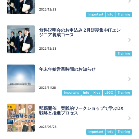
2025/12/23
Important
Info
Training
無料説明会のお申込み 2月短期集中ITエン
ジニア養成コース
2025/12/23
Training
年末年始営業時間のお知らせ
2025/11/28
Important
Info
Kids
LEGO
Training
那覇開催 実践的ワークショップで学ぶDX
戦略と推進プロセス
2025/08/26
Important
Info
Training