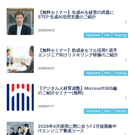
【無料セミナー】生成AIを経営の武器に
STEP 生成AI活用支援のご紹介
2026/04/22
Important
Info
Training
【無料セミナー】助成金をフル活用!! 若手
エンジニア向けリスキリング研修のご紹介
2026/04/21
Important
Info
Training
【デジタル人材育成塾】Microsoft365編
のご紹介セミナー(無料)
2026/01/11
Important
Info
Training
2026年4月採用に間に合う!! 2月短期集中
ITエンジニア養成コース