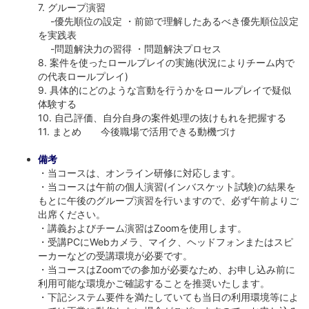
7. グループ演習
-優先順位の設定 ・前節で理解したあるべき優先順位設定
を実践表
-問題解決力の習得 ・問題解決プロセス
8. 案件を使ったロールプレイの実施(状況によりチーム内で
の代表ロールプレイ)
9. 具体的にどのような言動を行うかをロールプレイで疑似
体験する
10. 自己評価、自分自身の案件処理の抜けもれを把握する
11. まとめ 今後職場で活用できる動機づけ
備考
・当コースは、オンライン研修に対応します。
・当コースは午前の個人演習(インバスケット試験)の結果を
もとに午後のグループ演習を行いますので、必ず午前よりご
出席ください。
・講義およびチーム演習はZoomを使用します。
・受講PCにWebカメラ、マイク、ヘッドフォンまたはスピ
ーカーなどの受講環境が必要です。
・当コースはZoomでの参加が必要なため、お申し込み前に
利用可能な環境かご確認することを推奨いたします。
・下記システム要件を満たしていても当日の利用環境等によ