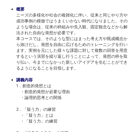
概要
ニーズの多様化や社会の複雑化に伴い、従来と同じやり方や
成功事例の模倣ではうまくいかない時代になりました。その
ような場合は、従来の枠組みや先入観、固定観念などから解
法された自由な発想が必要です。
本コースでは、そのような型にはまった考え方や既成概念か
ら抜けだし、発想を自由に広げるためのトレーニングを行い
ます。実例を元にした様々な課題に対して複数の回答を用意
するという演習を繰り返し行うことによって、発想の枠を取
り払い、今までになかった新しいアイデアを生むことができ
るようになることを目指します。
講義内容
1．創造的発想とは
・創造的発想が必要な理由
・論理的思考との関係
2．「疑う力」の練習
・「疑う力」とは
・「疑う力」の練習