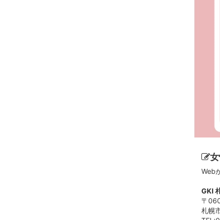
女
We
GKI
〒060
札幌市