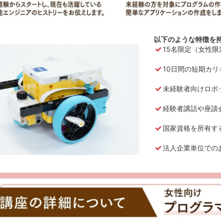
以下のような特徴を
15名限定（女性
10日間の短期カ
未経験者向けロボ
経験者講話や座談
国家資格を所有す
法人企業単位での