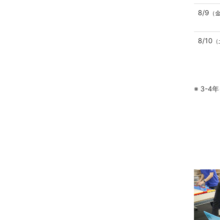
8/9
（
8/10
（
※ 3-