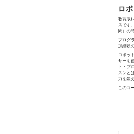
ロボ
教育版レ
ス
です
間）の
プログ
加経験
ロボッ
サーを
ト・プ
スンと
力を鍛
このコ