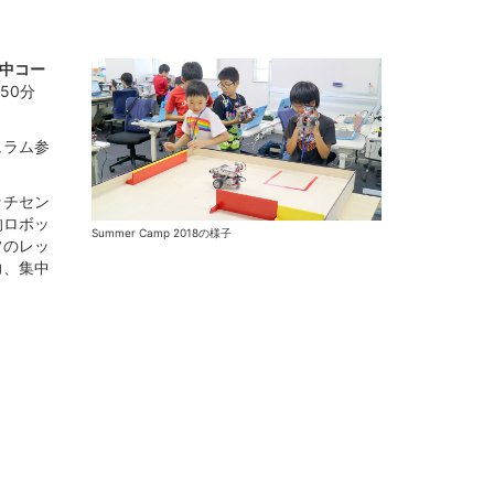
中コー
50分
ュラム参
ッチセン
的ロボッ
Summer Camp 2018の様子
常のレッ
力、集中