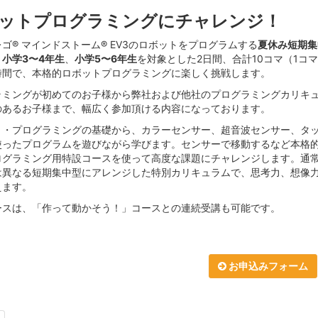
ットプログラミングにチャレンジ！
ゴ® マインドストーム® EV3のロボットをプログラムする
夏休み短期集
。
小学3〜4年生
、
小学5〜6年生
を対象とした2日間、合計10コマ（1コマ
時間で、本格的ロボットプログラミングに楽しく挑戦します。
ラミングが初めてのお子様から弊社および他社のプログラミングカリキ
のあるお子様まで、幅広く参加頂ける内容になっております。
ト・プログラミングの基礎から、カラーセンサー、超音波センサー、タ
使ったプログラムを遊びながら学びます。センサーで移動するなど本格
ログラミング用特設コースを使って高度な課題にチャレンジします。通
は異なる短期集中型にアレンジした特別カリキュラムで、思考力、想像
えます。
ースは、「作って動かそう！」コースとの連続受講も可能です。
お申込みフォーム