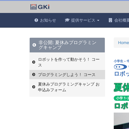
お知らせ
提供サービス
会社概
非公開: 夏休みプログラミン
Home
グキャンプ
ロボットを作って動かそう！ コー
小学生 –
ス
ロボ
プログラミングしよう！ コース
夏休みプログラミングキャンプ お
夏
申込みフォーム
小学 1-
ロボ