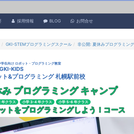
要
採用情報
BLOG
お問合せ
GKI-STEMプログラミングスクール
非公開: 夏休みプログラミン
 中学生向け ロボット・プログラミング教室
GKI-KIDS
ット&プログラミング
札幌駅前校
休み
プログラミング
キャンプ
2 年クラス
小学 3-4 年クラス
小学 5-6 年クラス
ットをプログラミングしよう！
コース