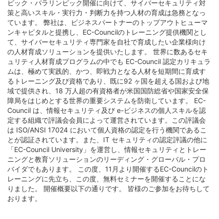
ピック・パラリンピック開催に向けて、サイバーセキュリティ対
策と高いスキル・実行力・判断力を持つ人材の育成は急務となっ
ています。 弊社は、ビジネスパートナーのトップアウトヒューマ
ンキャピタルと提携し、EC-Councilのトレーニング提供機関とし
て、サイバーセキュリティ専門家を自社で育成したい企業様向け
の人材育成ソリューションを提供いたします。 世界に数あるセキ
ュリティ人材育成プログラムの中でも EC-Council 認定カリキュラ
ムは、極めて実践的、かつ、即戦力となる人材を短期間に育成す
るトレーニング及び資格であり、既に92 ヶ国を超える国および地
域で提供され、18 万人超の有資格者が米国国防総省や国家安全保
障局をはじめとする世界の重要システムを防衛しています。 EC-
Council は、情報セキュリティ及び e-ビジネスの個人スキルを認
定する組織で評議会会員によって運営されています。この評議会
は ISO/ANSI 17024 において個人資格の認定を行う機関であるこ
とが認証されています。また、IT セキュリティの認定評議の他に
「EC-Council University」を運営し、情報セキュリティとトレー
ニングと教育ソリューションのリーディング・グローバル・プロ
バイダでもあります。 この度、11月より開催するEC-Councilのト
レーニングに先立ち、この度、無料セミナーを開催することにな
りました。 開催概要以下の通りです。 皆様のご参加をお待ちして
おります。