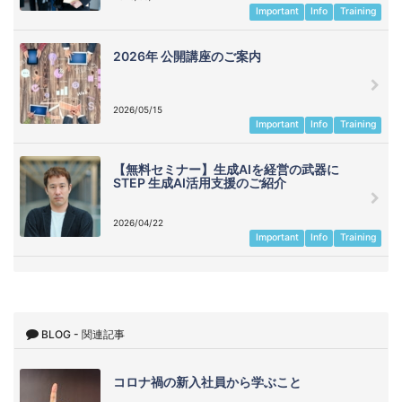
Important
Info
Training
2026年 公開講座のご案内
2026/05/15
Important
Info
Training
【無料セミナー】生成AIを経営の武器に
STEP 生成AI活用支援のご紹介
2026/04/22
Important
Info
Training
BLOG - 関連記事
コロナ禍の新入社員から学ぶこと