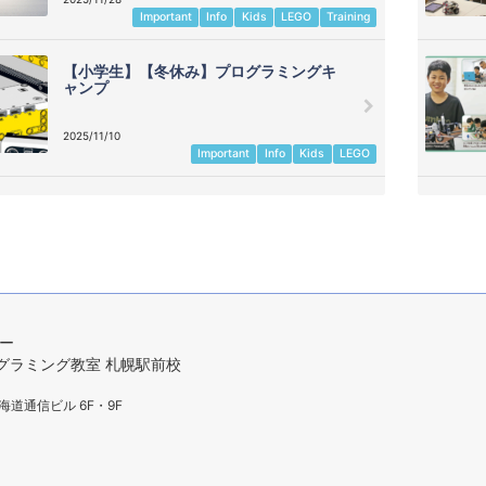
Important
Info
Kids
LEGO
Training
【小学生】【冬休み】プログラミングキ
ャンプ
2025/11/10
Important
Info
Kids
LEGO
ター
プログラミング教室 札幌駅前校
海道通信ビル 6F・9F