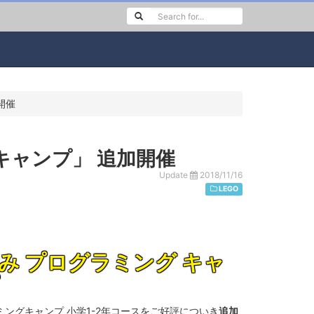
開催
ャンプ」 追加開催
Update
2018/11/16
LEGO
休み
プログラミング
キャ
ミングキャンプ 小学1-2年コースをご好評についき
追加