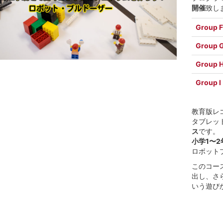
開催
致し
Group 
Group 
Group 
Group I
教育版レ
タブレッ
ス
です。
小学1〜2
ロボット
このコー
出し、さ
いう遊び