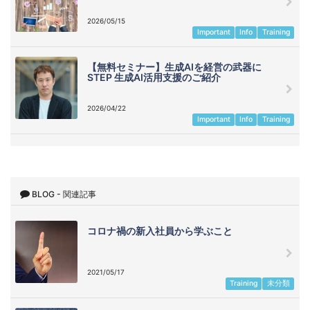
2026/05/15
Important
Info
Training
【無料セミナー】生成AIを経営の武器に
STEP 生成AI活用支援のご紹介
2026/04/22
Important
Info
Training
BLOG - 関連記事
コロナ禍の新入社員から学ぶこと
2021/05/17
Training
未分類