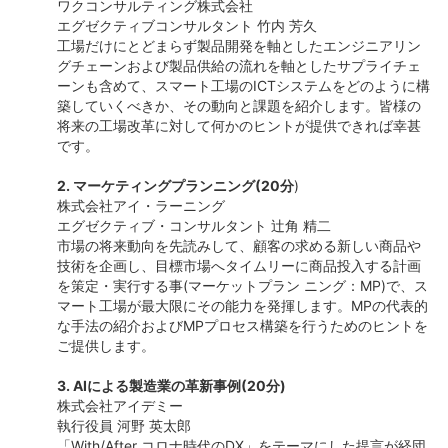
ワクコンサルティング株式会社
エグゼクティブコンサルタント 竹内 芳久
工場だけにとどまらず製品開発を軸としたエンジニアリン
グチェーンおよび製品供給の流れを軸としたサプライチェ
ーンも含めて、スマート工場のICTシステムをどのように構
築していくべきか、その動向と課題を紹介します。皆様の
将来の工場改革に対して何かのヒントが提供できれば幸甚
です。
2. マーケティングプランニング(20分
)
株式会社アイ・ラーニング
エグゼクティブ・コンサルタント 辻角 精二
市場の将来動向を先読みして、顧客の求める新しい商品や
技術を企画し、目標市場へタイムリーに商品投入する計画
を策定・実行する事(マーケットプラン ニング：MP)で、ス
マート工場が最大限にその能力を発揮します。MPの代表的
な手法の紹介およびMPプロセス構築を行うためのヒントを
ご提供します。
3. AIによる製造業の革新事例(20分)
株式会社アイデミー
執行役員 河野 英太郎
「With/After コロナ時代のDX」をテーマにした提言が経団