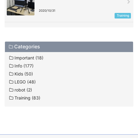
2020/10/31
Training
Categories
Important (18)
Info (177)
Kids (50)
LEGO (48)
robot (2)
Training (83)